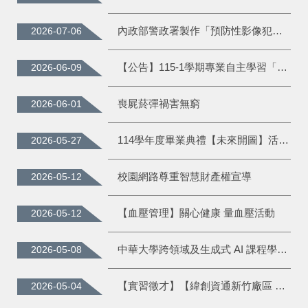
內政部警政署製作「預防性影像犯罪宣導資料」
2026-07-06
【公告】115-1學期專業自主學習「專題實作學習」課程申請時程
2026-06-09
喪屍菸彈禍害無窮
2026-06-01
114學年度畢業典禮【未來開圖】活動專區~6/13(六)盛大登場！
2026-05-27
校園網路尊重智慧財產權宣導
2026-05-12
【血壓管理】關心健康 量血壓活動
2026-05-12
中華大學跨領域及生成式 AI 課程學習獎勵辦法
2026-05-08
【實習徵才】【緯創資通新竹廠區 】 「竹夢緯創學年實習計畫」熱烈招募中！
2026-05-04