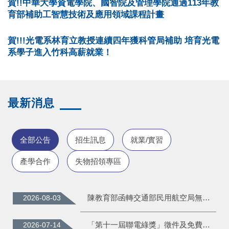
賀!!中華大學資電學院、國智院及管理學院通過113年教
育部補助工智慧技術及應用領域課程計畫
賀!!!光電系林育立教授連續四年獲科管局補助 培育光電
系學子進入竹科高薪就業！
最新消息
全部公告
招生訊息
就業/實習
產學合作
失物招領專區
陳教育部函轉交通部民用航空局無人機飛航安全知識，請學校適時向教職員工生宣導。
2026-08-03
「第十一屆聯電綠獎」徵件及免費培力 工作坊，並請惠予公告周知且鼓勵踴躍報名，請查照。
2026-07-14