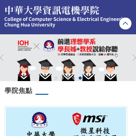
跳
到
主
要
內
容
區
學院焦點