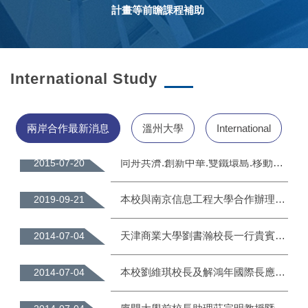
浙江工貿職業技術學院在台學生座談會
2016-04-25
計畫等前瞻課程補助
資工系兩岸學生球類聯誼賽
2016-06-03
同濟大學電信學院24位師生遊學團蒞校參訪
2014-08-07
International Study
溫州大學代表團蒞校交流訪問
2014-07-03
兩岸合作最新消息
溫州大學
International
同舟共濟.創新中華.雙鐵環島.移動教室 史上首創四天三夜雙鐵環島創新專列移動教學之旅
2015-07-20
本校與南京信息工程大學合作辦理『2019年人工智慧及可持續發展論壇』
2019-09-21
天津商業大學劉書瀚校長一行貴賓蒞臨本校參訪
2014-07-04
本校劉維琪校長及解鴻年國際長應天津市台辦邀請赴天津拜訪天津外國語大學、天津商業大學、天津理工大學及海河教育園
2014-07-04
廈門大學前校長助理莊宗明教授暨經濟學院一行師生蒞校參訪
2014-07-04