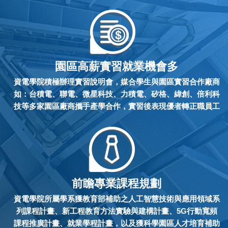
園區高薪實習就業機會多
資電學院積極辦理實習說明會，媒合學生與園區實習合作廠商
如：台積電、聯電、微星科技、力積電、矽格、緯創、倍利科
技等多家園區廠商攜手產學合作，實習後表現優者轉正職員工
本校與溫州大學共同培養第二屆電子資訊與工程專班開學典禮
2014-10-08
中華大學物聯網專案交換生至新竹科學園區-探索館參訪(溫州大學)
2016-06-02
溫州大學薛偉副校長一行貴賓來訪
2014-07-03
前瞻專業課程規劃
資電學院所屬學系獲教育部補助之人工智慧技術與應用領域系
賀 本校資訊學院與同濟大學軟件學院簽署碩士雙聯學位
2014-08-22
列課程計畫、新工程教育方法實驗與建構計畫、5G行動寬頻
課程推廣計畫、就業學程計畫，以及獲科學園區人才培育補助