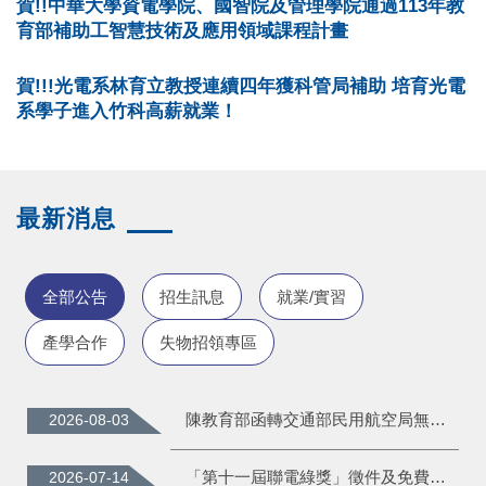
賀!!中華大學資電學院、國智院及管理學院通過113年教
育部補助工智慧技術及應用領域課程計畫
賀!!!光電系林育立教授連續四年獲科管局補助 培育光電
系學子進入竹科高薪就業！
最新消息
全部公告
招生訊息
就業/實習
產學合作
失物招領專區
陳教育部函轉交通部民用航空局無人機飛航安全知識，請學校適時向教職員工生宣導。
2026-08-03
「第十一屆聯電綠獎」徵件及免費培力 工作坊，並請惠予公告周知且鼓勵踴躍報名，請查照。
2026-07-14