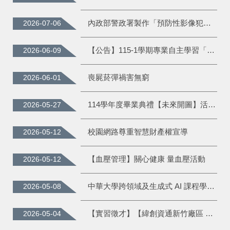
內政部警政署製作「預防性影像犯罪宣導資料」
2026-07-06
【公告】115-1學期專業自主學習「專題實作學習」課程申請時程
2026-06-09
喪屍菸彈禍害無窮
2026-06-01
114學年度畢業典禮【未來開圖】活動專區~6/13(六)盛大登場！
2026-05-27
校園網路尊重智慧財產權宣導
2026-05-12
【血壓管理】關心健康 量血壓活動
2026-05-12
中華大學跨領域及生成式 AI 課程學習獎勵辦法
2026-05-08
【實習徵才】【緯創資通新竹廠區 】 「竹夢緯創學年實習計畫」熱烈招募中！
2026-05-04