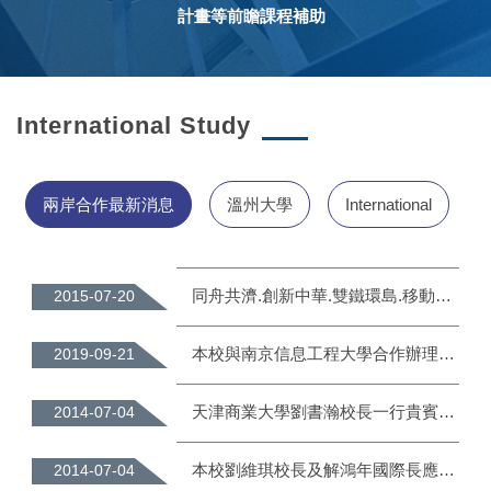
計畫等前瞻課程補助
浙江工貿職業技術學院在台學生座談會
2016-04-25
資工系兩岸學生球類聯誼賽
2016-06-03
International Study
同濟大學電信學院24位師生遊學團蒞校參訪
2014-08-07
兩岸合作最新消息
溫州大學
International
溫州大學代表團蒞校交流訪問
2014-07-03
同舟共濟.創新中華.雙鐵環島.移動教室 史上首創四天三夜雙鐵環島創新專列移動教學之旅
2015-07-20
本校與南京信息工程大學合作辦理『2019年人工智慧及可持續發展論壇』
2019-09-21
天津商業大學劉書瀚校長一行貴賓蒞臨本校參訪
2014-07-04
本校劉維琪校長及解鴻年國際長應天津市台辦邀請赴天津拜訪天津外國語大學、天津商業大學、天津理工大學及海河教育園
2014-07-04