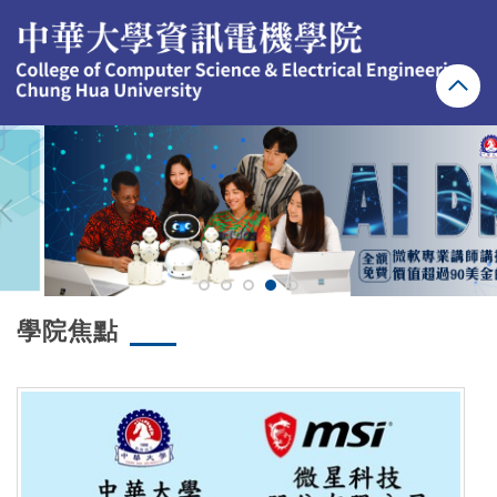
跳
到
主
要
內
容
區
學院焦點