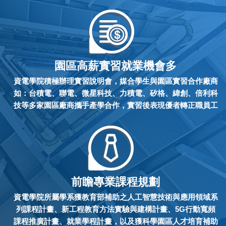
園區高薪實習就業機會多
資電學院積極辦理實習說明會，媒合學生與園區實習合作廠商
如：台積電、聯電、微星科技、力積電、矽格、緯創、倍利科
技等多家園區廠商攜手產學合作，實習後表現優者轉正職員工
本校與溫州大學共同培養第二屆電子資訊與工程專班開學典禮
2014-10-08
中華大學物聯網專案交換生至新竹科學園區-探索館參訪(溫州大學)
2016-06-02
前瞻專業課程規劃
溫州大學薛偉副校長一行貴賓來訪
2014-07-03
資電學院所屬學系獲教育部補助之人工智慧技術與應用領域系
列課程計畫、新工程教育方法實驗與建構計畫、5G行動寬頻
賀 本校資訊學院與同濟大學軟件學院簽署碩士雙聯學位
2014-08-22
課程推廣計畫、就業學程計畫，以及獲科學園區人才培育補助