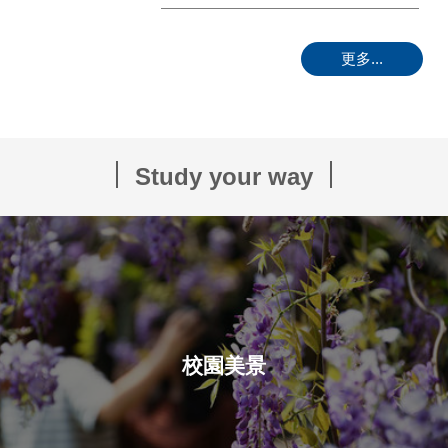
廈門大學前校長助理莊宗明教授暨經濟學院一行師生蒞校參訪
2014-07-04
更多...
賀! 資訊學院專案交換生11人參加國際ORACLE證照考試全數通過
2016-06-03
浙江工貿職業技術學院與本校電子訊息工程技術專業熱烈招生中
2014-07-22
Study your way
校園美景