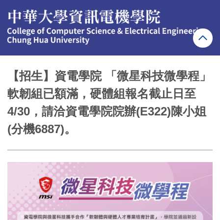
跳
到
主
要
內
容
區
【招生】資電學院 「微星科技微學程」
軟韌組已額滿，硬體組報名截止日至
4/30，請洽資電學院院辦(E322)陳小姐
(分機6887)。