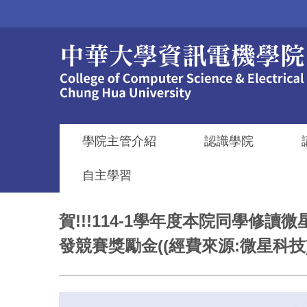
跳
到
主
要
內
容
區
學院主管介紹
認識學院
自主學習
賀!!!114-1學年度本院同學
發競賽獎勵金((經費來源:微星科技