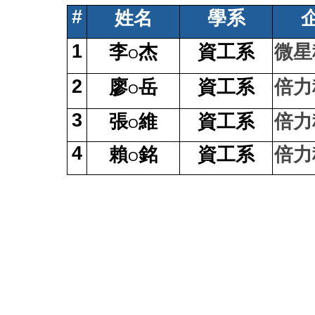
#
姓名
學系
1
李
杰
資工系
微星
O
2
廖
岳
資工系
倍力
O
3
張
維
資工系
倍力
O
4
賴
銘
資工系
倍力
O