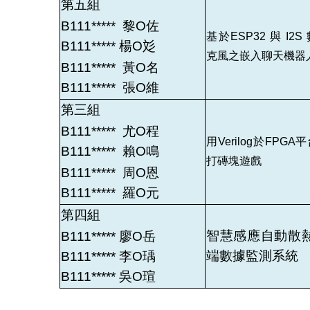
第五組
B111
*****
黎O佐
基於ESP32 與 I2S
B111
*****
楊
O
彣
克風之嵌入聊天機器
B111
*****
黃
O
名
B111
*****
張
O
維
第三組
B111
*****
尤
O
程
用Verilog於FPGA
B111
*****
賴
O
鳴
打磚塊遊戲
B111
*****
周
O
恩
B111
*****
羅
O
元
第四組
智慧感應自動散
B111
*****
廖
O
岳
端數據監測系統
B111
*****
李
O
瑀
B111
*****
吳
O
瑄