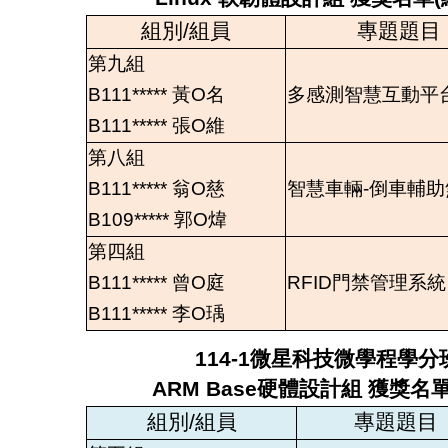
組別/組員
專題題目
第九組
B111***** 黃O名
多感測智慧互動平
B111
*****
張
O
維
第八組
B111
*****
翁
O
慈
智慧車輛-倒車輔助
B109
*****
郭
O
煒
第四組
B111
*****
曾
O
庭
RFID門禁管理系統
B111
*****
李
O
瑀
114-1微星科技微學程學分
ARM Base硬體設計組 獲獎名
組別/組員
專題題目