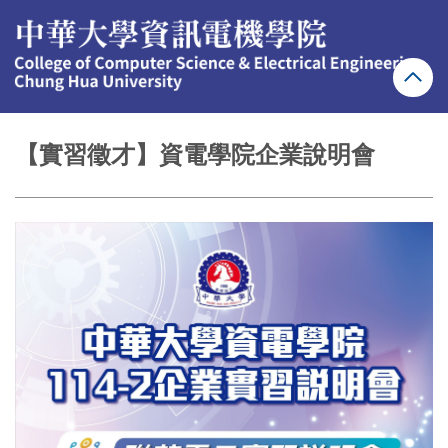
跳
到
主
要
內
容
區
【實習徵才】資電學院企業說明會