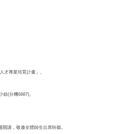
體人才專業培育計畫」。
(分機6887)。
校慶週開講，敬邀全體師生出席聆聽。