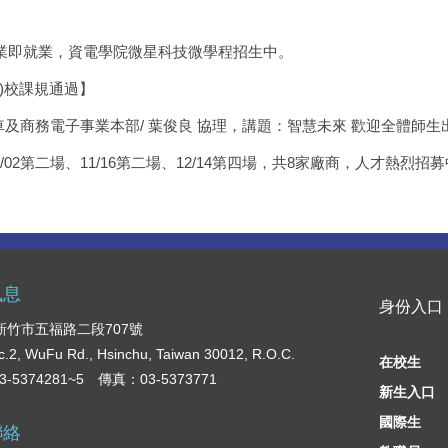
業即就業，資電學院微星科技微學程招生中。
-1)校課規通過】
車及商務電子事業本部/ 葉俊良 協理，講題：智慧未來 歡迎全體師生
1/02第二場、11/16第二場、12/14第四場，共8家廠商，人才熱
訊息
身份入口
2 新竹市五福路二段707號
c.2, WuFu Rd., Hsinchu, Taiwan 30012, R.O.C.
在校生
-5374281~5 傳真：03-5373771
新生入口
國際生
聯絡