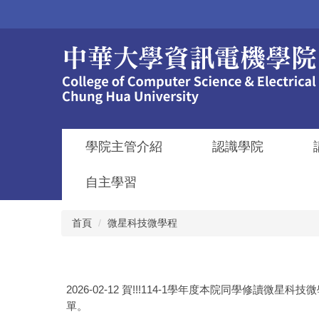
跳
到
主
要
內
容
區
學院主管介紹
認識學院
自主學習
首頁
微星科技微學程
2026-02-12
賀!!!114-1學年度本院同學修讀微星
單。