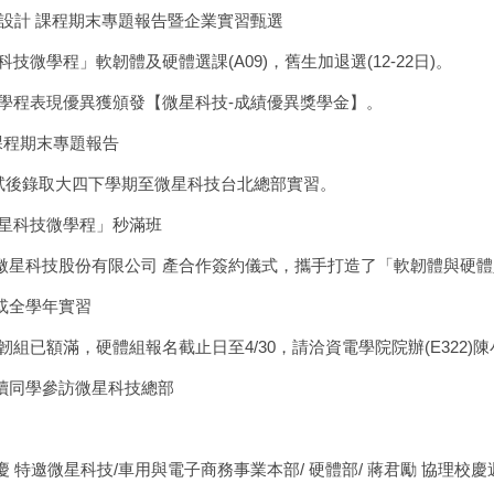
ase硬體設計 課程期末專題報告暨企業實習甄選
科技微學程」軟韌體及硬體選課(A09)，舊生加退選(12-22日)。
科技微學程表現優異獲頒發【微星科技-成績優異獎學金】。
計 課程期末專題報告
面試後錄取大四下學期至微星科技台北總部實習。
微星科技微學程」秒滿班
大學與微星科技股份有限公司 產合作簽約儀式，攜手打造了「軟韌體與硬
或全學年實習
已額滿，硬體組報名截止日至4/30，請洽資電學院院辦(E322)陳小姐
讀同學參訪微星科技總部
 特邀微星科技/車用與電子商務事業本部/ 硬體部/ 蔣君勵 協理